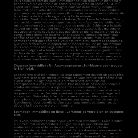
Vous souhaitez investir dans l’immobilier neuf ou trouver un bien pour y
habiter ? Vous avez besoin de conseils sur la vente ou l’achat, ou d’un
expert local pour vous accompagner dans vos démarches juridiques ?
Nous mettons à votre disposition un ensemble de services immobiliers
pour simplifier vos projets et vous offrir une expérience personnalisée, de
la recherche du bien à la signature de l’acte notarié.
Immobilier Neuf : Pour Investir ou Habiter, Nous Avons la Solution.Dans
un marché immobilier dynamique, l’acquisition d’un bien immobilier neuf
reste une valeur sûre, que ce soit pour un projet de résidence principale
ou pour un investissement locatif. Nous vous proposons des maisons et
des appartements neufs dans des quartiers en pleine expansion ou des
zones à forte demande locative. En choisissant l’immobilier neuf, vous
bénéficiez non seulement de garanties constructeurs, mais aussi de
normes énergétiques récentes, vous assurant ainsi confort et économies.
Que vous recherchiez un appartement moderne ou une maison familiale,
nous vous offrons une large sélection de biens immobiliers adaptés à
tous les budgets et à toutes les attentes. Nos experts vous guident dans
le choix du bien qui correspondra à vos projets personnels et financiers.
Et grâce à des dispositifs comme la loi Pinel ou le prêt à taux zéro, nous
vous aidons à maximiser les avantages fiscaux de votre investissement.
Chasseur Immobilier : Un Accompagnement Sur-Mesure pour trouver
le Bien idéal.
La recherche d’un bien immobilier peut rapidement devenir un casse-tête.
Avec notre service de chasseur immobilier, vous confiez cette tâche à un
expert dédié qui agit pour vous, en recherchant des biens qui
correspondent à vos critères précis. Plus besoin de passer des heures à
scruter des annonces ou à organiser des visites inutiles. Nous
sélectionnons pour vous les meilleures opportunités du marché et vous
les présentons en exclusivité, avant même qu’elles ne soient largement
accessibles. Notre objectif est de trouver votre bien idéal, que ce soit
pour y habiter ou pour investir, tout en vous épargnant les démarches
fastidieuses. Vous bénéficiez d’un accompagnement personnalisé, du
début à la fin de votre projet immobilier.
Estimation Immobilière en ligne : La Valeur de votre Bien en quelques
clics.
Vous vous demandez combien vaut votre bien immobilier ? Grâce à notre
outil d’estimation immobilière en ligne, vous pouvez obtenir une
évaluation rapide et fiable de votre bien, en tenant compte des
tendances du marché immobilier local. Cette estimation vous permet de
prendre des décisions éclairées, que ce soit pour vendre votre bien ou
simplement pour connaître sa valeur actuelle. Notre outil d’estimation