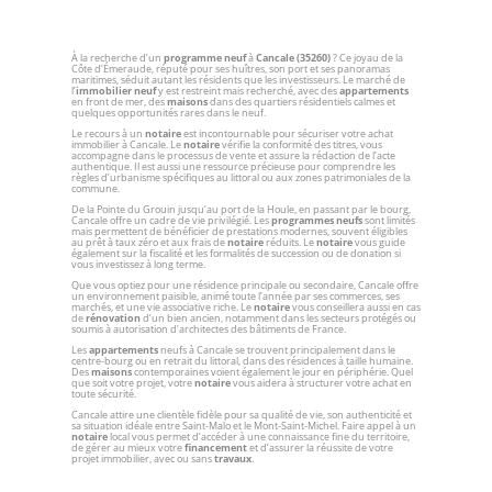
À la recherche d’un
programme neuf
à
Cancale (35260)
? Ce joyau de la
Côte d’Émeraude, réputé pour ses huîtres, son port et ses panoramas
maritimes, séduit autant les résidents que les investisseurs. Le marché de
l’
immobilier neuf
y est restreint mais recherché, avec des
appartements
en front de mer, des
maisons
dans des quartiers résidentiels calmes et
quelques opportunités rares dans le neuf.
Le recours à un
notaire
est incontournable pour sécuriser votre achat
immobilier à Cancale. Le
notaire
vérifie la conformité des titres, vous
accompagne dans le processus de vente et assure la rédaction de l’acte
authentique. Il est aussi une ressource précieuse pour comprendre les
règles d’urbanisme spécifiques au littoral ou aux zones patrimoniales de la
commune.
De la Pointe du Grouin jusqu’au port de la Houle, en passant par le bourg,
Cancale offre un cadre de vie privilégié. Les
programmes neufs
sont limités
mais permettent de bénéficier de prestations modernes, souvent éligibles
au prêt à taux zéro et aux frais de
notaire
réduits. Le
notaire
vous guide
également sur la fiscalité et les formalités de succession ou de donation si
vous investissez à long terme.
Que vous optiez pour une résidence principale ou secondaire, Cancale offre
un environnement paisible, animé toute l’année par ses commerces, ses
marchés, et une vie associative riche. Le
notaire
vous conseillera aussi en cas
de
rénovation
d’un bien ancien, notamment dans les secteurs protégés ou
soumis à autorisation d’architectes des bâtiments de France.
Les
appartements
neufs à Cancale se trouvent principalement dans le
centre-bourg ou en retrait du littoral, dans des résidences à taille humaine.
Des
maisons
contemporaines voient également le jour en périphérie. Quel
que soit votre projet, votre
notaire
vous aidera à structurer votre achat en
toute sécurité.
Cancale attire une clientèle fidèle pour sa qualité de vie, son authenticité et
sa situation idéale entre Saint-Malo et le Mont-Saint-Michel. Faire appel à un
notaire
local vous permet d’accéder à une connaissance fine du territoire,
de gérer au mieux votre
financement
et d’assurer la réussite de votre
projet immobilier, avec ou sans
travaux
.