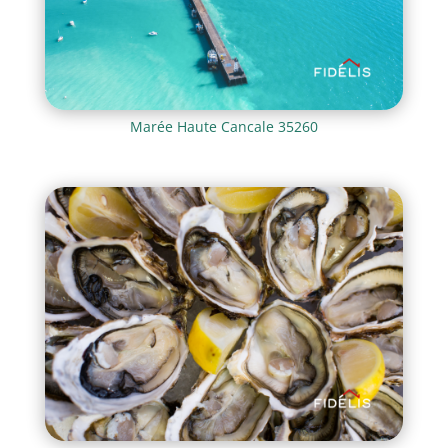
Marée Haute Cancale 35260
Achat Maison et appartement neuf à Cancale 35260