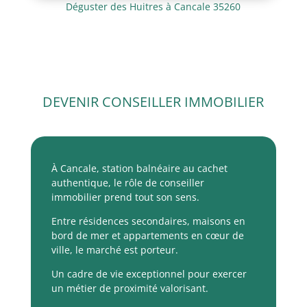
Déguster des Huitres à Cancale 35260
Agence immobiliere à cancale 35260 FIDELIS IMMOBILIER
DEVENIR CONSEILLER IMMOBILIER
À Cancale, station balnéaire au cachet
authentique, le rôle de conseiller
immobilier prend tout son sens.
Entre résidences secondaires, maisons en
bord de mer et appartements en cœur de
ville, le marché est porteur.
Un cadre de vie exceptionnel pour exercer
un métier de proximité valorisant.