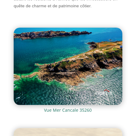
quête de charme et de patrimoine côtier.
Vue Mer Cancale 35260
Agence immobilière à cancale 35260 Achat Vente Estimation et Immobilier neuf