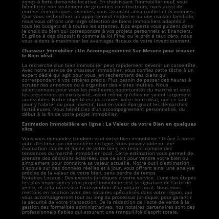
zones à forte demande locative. En choisissant l’immobilier neuf, vous
bénéficiez non seulement de garanties constructeurs, mais aussi de
normes énergétiques récentes, vous assurant ainsi confort et économies.
Que vous recherchiez un appartement moderne ou une maison familiale,
nous vous offrons une large sélection de biens immobiliers adaptés à
tous les budgets et à toutes les attentes. Nos experts vous guident dans
le choix du bien qui correspondra à vos projets personnels et financiers.
Et grâce à des dispositifs comme la loi Pinel ou le prêt à taux zéro, nous
vous aidons à maximiser les avantages fiscaux de votre investissement.
Chasseur Immobilier : Un Accompagnement Sur-Mesure pour trouver
le Bien idéal.
La recherche d’un bien immobilier peut rapidement devenir un casse-tête.
Avec notre service de chasseur immobilier, vous confiez cette tâche à un
expert dédié qui agit pour vous, en recherchant des biens qui
correspondent à vos critères précis. Plus besoin de passer des heures à
scruter des annonces ou à organiser des visites inutiles. Nous
sélectionnons pour vous les meilleures opportunités du marché et vous
les présentons en exclusivité, avant même qu’elles ne soient largement
accessibles. Notre objectif est de trouver votre bien idéal, que ce soit
pour y habiter ou pour investir, tout en vous épargnant les démarches
fastidieuses. Vous bénéficiez d’un accompagnement personnalisé, du
début à la fin de votre projet immobilier.
Estimation Immobilière en ligne : La Valeur de votre Bien en quelques
clics.
Vous vous demandez combien vaut votre bien immobilier ? Grâce à notre
outil d’estimation immobilière en ligne, vous pouvez obtenir une
évaluation rapide et fiable de votre bien, en tenant compte des
tendances du marché immobilier local. Cette estimation vous permet de
prendre des décisions éclairées, que ce soit pour vendre votre bien ou
simplement pour connaître sa valeur actuelle. Notre outil d’estimation
s’appuie sur des données réelles et à jour, vous offrant ainsi une analyse
précise de la valeur de votre bien, sans perdre de temps.
Notaires Locaux : Des experts juridiques à votre service. L’une des étapes
les plus importantes d’un projet immobilier est la signature de l’acte de
vente, et cela nécessite l’intervention d’un notaire local. Nous vous
mettons en relation avec des notaires spécialisés dans votre région, qui
vous accompagneront tout au long du processus juridique, pour garantir
la sécurité de votre transaction. De la rédaction de l’acte de vente à la
gestion des formalités administratives, nos notaires partenaires sont des
professionnels fiables qui assurent une tranquillité d’esprit totale.