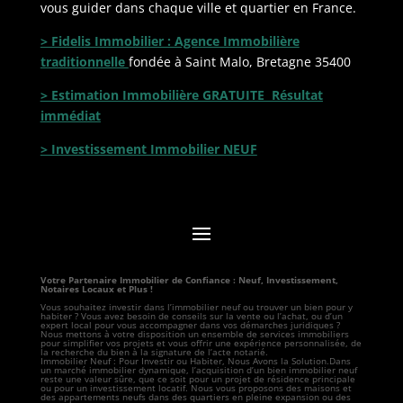
vous guider dans chaque ville et quartier en France.
> Fidelis Immobilier : Agence Immobilière
traditionnelle
fondée à Saint Malo, Bretagne 35400
> Estimation Immobilière GRATUITE Résultat
immédiat
> Investissement Immobilier NEUF
Votre Partenaire Immobilier de Confiance : Neuf, Investissement,
Notaires Locaux et Plus !
Vous souhaitez investir dans l’immobilier neuf ou trouver un bien pour y
habiter ? Vous avez besoin de conseils sur la vente ou l’achat, ou d’un
expert local pour vous accompagner dans vos démarches juridiques ?
Nous mettons à votre disposition un ensemble de services immobiliers
pour simplifier vos projets et vous offrir une expérience personnalisée, de
la recherche du bien à la signature de l’acte notarié.
Immobilier Neuf : Pour Investir ou Habiter, Nous Avons la Solution.Dans
un marché immobilier dynamique, l’acquisition d’un bien immobilier neuf
reste une valeur sûre, que ce soit pour un projet de résidence principale
ou pour un investissement locatif. Nous vous proposons des maisons et
des appartements neufs dans des quartiers en pleine expansion ou des