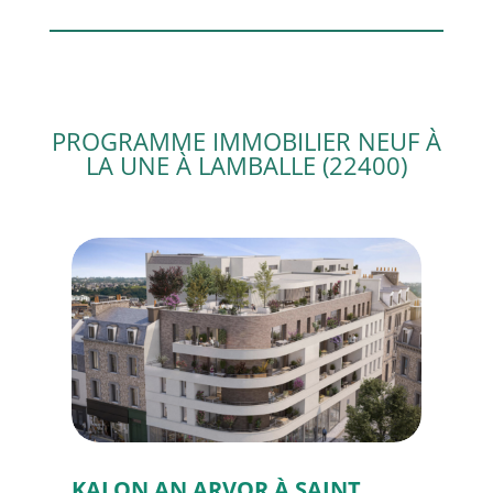
PROGRAMME IMMOBILIER NEUF À
LA UNE À LAMBALLE (22400)
Rue Sœur Joséphine
Rue Sœur Joséphine
35270 COMBOUR
35270 COMBOURG
KALON AN ARVOR À SAINT