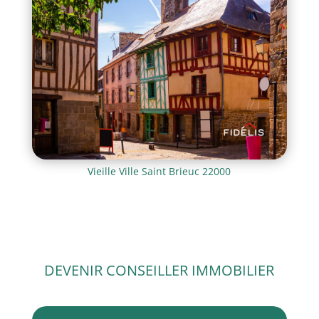
Vieille Ville Saint Brieuc 22000
Acheter un logement neuf à saint brieuc 22000 et alentours avec Fidelis immobilier sans commission
DEVENIR CONSEILLER IMMOBILIER