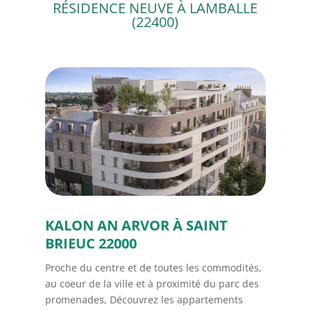
RÉSIDENCE NEUVE À LAMBALLE
(22400)
Rue Sœur Joséphine
Rue Sœur Joséphine
35270 COMBOUR
35270 COMBOURG
KALON AN ARVOR À SAINT
BRIEUC 22000
Proche du centre et de toutes les commodités,
au coeur de la ville et à proximité du parc des
promenades, Découvrez les appartements