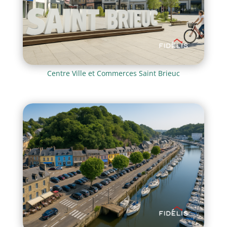
Centre Ville et Commerces Saint Brieuc
Achat appartement neuf à Saint Brieuc 22000 centre ville