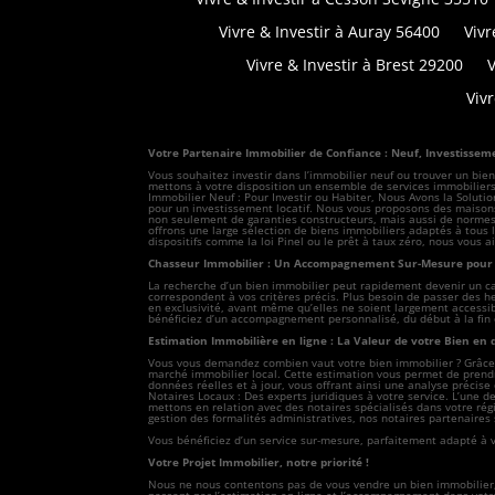
Vivre & Investir à Auray 56400
Vivr
Vivre & Investir à Brest 29200
V
Viv
Votre Partenaire Immobilier de Confiance : Neuf, Investisseme
Vous souhaitez investir dans l’immobilier neuf ou trouver un bie
mettons à votre disposition un ensemble de services immobiliers p
Immobilier Neuf : Pour Investir ou Habiter, Nous Avons la Soluti
pour un investissement locatif. Nous vous proposons des maisons
non seulement de garanties constructeurs, mais aussi de normes
offrons une large sélection de biens immobiliers adaptés à tous l
dispositifs comme la loi Pinel ou le prêt à taux zéro, nous vous 
Chasseur Immobilier : Un Accompagnement Sur-Mesure pour t
La recherche d’un bien immobilier peut rapidement devenir un cas
correspondent à vos critères précis. Plus besoin de passer des h
en exclusivité, avant même qu’elles ne soient largement accessibl
bénéficiez d’un accompagnement personnalisé, du début à la fin 
Estimation Immobilière en ligne : La Valeur de votre Bien en q
Vous vous demandez combien vaut votre bien immobilier ? Grâce à
marché immobilier local. Cette estimation vous permet de prendre
données réelles et à jour, vous offrant ainsi une analyse précise
Notaires Locaux : Des experts juridiques à votre service. L’une de
mettons en relation avec des notaires spécialisés dans votre régi
gestion des formalités administratives, nos notaires partenaires s
Vous bénéficiez d’un service sur-mesure, parfaitement adapté à 
Votre Projet Immobilier, notre priorité !
Nous ne nous contentons pas de vous vendre un bien immobilier, n