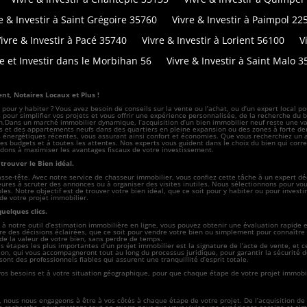
e & Investir à Saint Grégoire 35760
Vivre & Investir à Paimpol 22
ivre & Investir à Pacé 35740
Vivre & Investir à Lorient 56100
V
re et Investir dans le Morbihan 56
Vivre & Investir à Saint Malo 3
nt, Notaires Locaux et Plus !
n pour y habiter ? Vous avez besoin de conseils sur la vente ou l’achat, ou d’un expert loca
our simplifier vos projets et vous offrir une expérience personnalisée, de la recherche du bi
on.Dans un marché immobilier dynamique, l’acquisition d’un bien immobilier neuf reste une va
 et des appartements neufs dans des quartiers en pleine expansion ou des zones à forte dema
 énergétiques récentes, vous assurant ainsi confort et économies. Que vous recherchiez u
es budgets et à toutes les attentes. Nos experts vous guident dans le choix du bien qui corre
aidons à maximiser les avantages fiscaux de votre investissement.
rouver le Bien idéal.
se-tête. Avec notre service de chasseur immobilier, vous confiez cette tâche à un expert dé
eures à scruter des annonces ou à organiser des visites inutiles. Nous sélectionnons pour v
es. Notre objectif est de trouver votre bien idéal, que ce soit pour y habiter ou pour invest
de votre projet immobilier.
uelques clics.
 notre outil d’estimation immobilière en ligne, vous pouvez obtenir une évaluation rapide 
 des décisions éclairées, que ce soit pour vendre votre bien ou simplement pour connaître s
 de la valeur de votre bien, sans perdre de temps.
s étapes les plus importantes d’un projet immobilier est la signature de l’acte de vente, et c
on, qui vous accompagneront tout au long du processus juridique, pour garantir la sécurité de
ont des professionnels fiables qui assurent une tranquillité d’esprit totale.
vos besoins et à votre situation géographique, pour que chaque étape de votre projet immobil
ous nous engageons à être à vos côtés à chaque étape de votre projet. De l’acquisition de v