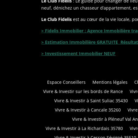
Le Club Fidelis
: Le guide pour changer de lieu 
neuf, dénichez un chasseur d’appartement, est
Le Club Fidelis
est au cœur de la vie locale, po
> Fidelis Immobilier : Agence Immobilière tra
> Estimation Immobilière GRATUITE Résulta
> Investissement Immobilier NEUF
Espace Conseillers
Mentions légales
C
Vivre & Investir sur les bords de Rance
Viv
Vivre & Investir à Saint Suliac 35430
V
Vivre & Investir à Cancale 35260
Vivr
Vivre & Investir à Pléneuf Val 
Vivre & Investir à La Richardais 35780
Vivr
Vivre & Investir à Cesson Sévigné 35510