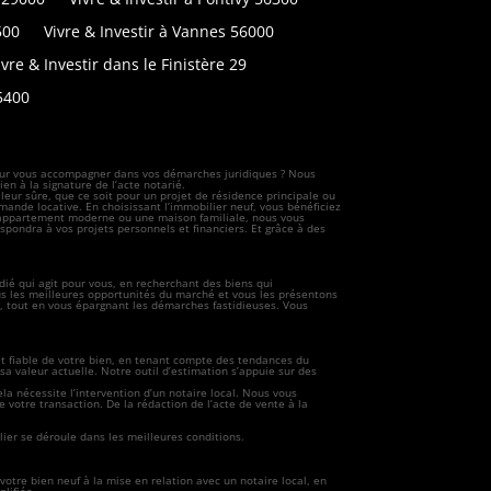
500
Vivre & Investir à Vannes 56000
ivre & Investir dans le Finistère 29
5400
l pour vous accompagner dans vos démarches juridiques ? Nous
en à la signature de l’acte notarié.
leur sûre, que ce soit pour un projet de résidence principale ou
nde locative. En choisissant l’immobilier neuf, vous bénéficiez
n appartement moderne ou une maison familiale, nous vous
spondra à vos projets personnels et financiers. Et grâce à des
dié qui agit pour vous, en recherchant des biens qui
ous les meilleures opportunités du marché et vous les présentons
ir, tout en vous épargnant les démarches fastidieuses. Vous
et fiable de votre bien, en tenant compte des tendances du
a valeur actuelle. Notre outil d’estimation s’appuie sur des
ela nécessite l’intervention d’un notaire local. Nous vous
 votre transaction. De la rédaction de l’acte de vente à la
ier se déroule dans les meilleures conditions.
otre bien neuf à la mise en relation avec un notaire local, en