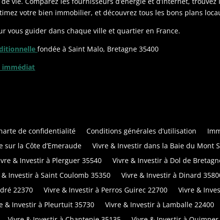
de vie. Comparez les fournisseurs d’énergie et d’internet, trouvez 
imez votre bien immobilier, et découvrez tous les bons plans locau
ur vous guider dans chaque ville et quartier en France.
ditionnelle
fondée à Saint Malo, Bretagne 35400
t immédiat
harte de confidentialité
Conditions générales d’utilisation
Imm
re sur la Côte d’Emeraude
Vivre & Investir dans la Baie du Mont 
ivre & Investir à Plerguer 35540
Vivre & Investir à Dol de Bretag
e & Investir à Saint Coulomb 35350
Vivre & Investir à Dinard 3580
André 22370
Vivre & Investir à Perros Guirec 22700
Vivre & Inve
e & Investir à Pleurtuit 35730
Vivre & Investir à Lamballe 22400
Vivre & Investir à Chantepie 35135
Vivre & Investir à Quimper